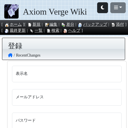
Axiom Verge Wiki
ホーム
新規
編集
差分
バックアップ
添付
最終更新
一覧
検索
ヘルプ
登録
RecentChanges
表示名
メールアドレス
パスワード